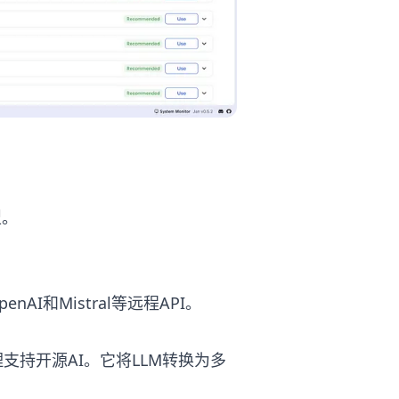
型。
I和Mistral等远程API。
U推理支持开源AI。它将LLM转换为多